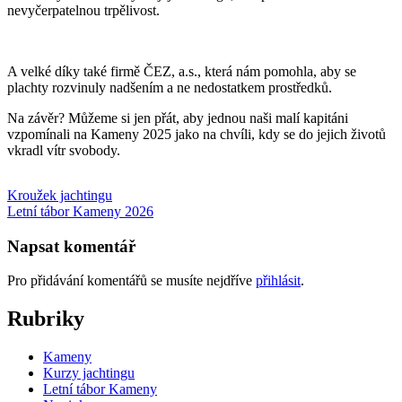
nevyčerpatelnou trpělivost.
A velké díky také firmě ČEZ, a.s., která nám pomohla, aby se
plachty rozvinuly nadšením a ne nedostatkem prostředků.
Na závěr? Můžeme si jen přát, aby jednou naši malí kapitáni
vzpomínali na Kameny 2025 jako na chvíli, kdy se do jejich životů
vkradl vítr svobody.
Navigace
Kroužek jachtingu
Letní tábor Kameny 2026
pro
příspěvek
Napsat komentář
Pro přidávání komentářů se musíte nejdříve
přihlásit
.
Rubriky
Kameny
Kurzy jachtingu
Letní tábor Kameny