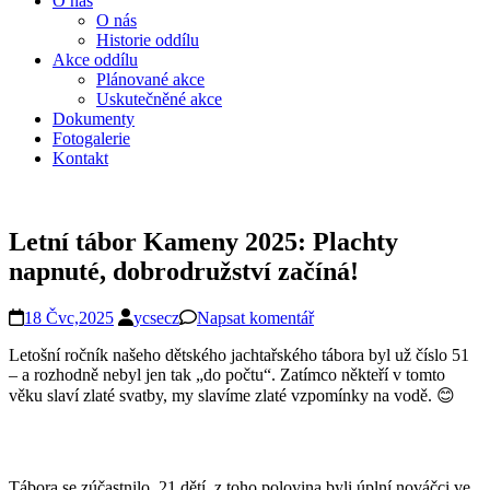
O nás
O nás
Historie oddílu
Akce oddílu
Plánované akce
Uskutečněné akce
Dokumenty
Fotogalerie
Kontakt
Letní tábor Kameny 2025: Plachty
napnuté, dobrodružství začíná!
18 Čvc,2025
ycsecz
Napsat komentář
Letošní ročník našeho dětského jachtařského tábora byl už číslo 51
– a rozhodně nebyl jen tak „do počtu“. Zatímco někteří v tomto
věku slaví zlaté svatby, my slavíme zlaté vzpomínky na vodě. 😊
Tábora se zúčastnilo 21 dětí, z toho polovina byli úplní nováčci ve