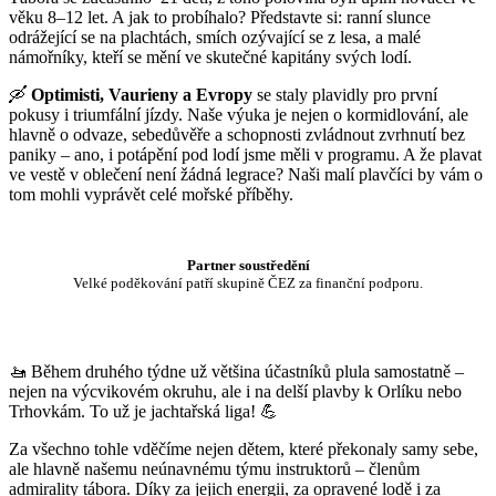
věku 8–12 let. A jak to probíhalo? Představte si: ranní slunce
odrážející se na plachtách, smích ozývající se z lesa, a malé
námořníky, kteří se mění ve skutečné kapitány svých lodí.
🛶
Optimisti, Vaurieny a Evropy
se staly plavidly pro první
pokusy i triumfální jízdy. Naše výuka je nejen o kormidlování, ale
hlavně o odvaze, sebedůvěře a schopnosti zvládnout zvrhnutí bez
paniky – ano, i potápění pod lodí jsme měli v programu. A že plavat
ve vestě v oblečení není žádná legrace? Naši malí plavčíci by vám o
tom mohli vyprávět celé mořské příběhy.
Partner soustředění
Velké poděkování patří skupině ČEZ za finanční podporu.
🚤 Během druhého týdne už většina účastníků plula samostatně –
nejen na výcvikovém okruhu, ale i na delší plavby k Orlíku nebo
Trhovkám. To už je jachtařská liga! 💪
Za všechno tohle vděčíme nejen dětem, které překonaly samy sebe,
ale hlavně našemu neúnavnému týmu instruktorů – členům
admirality tábora. Díky za jejich energii, za opravené lodě i za