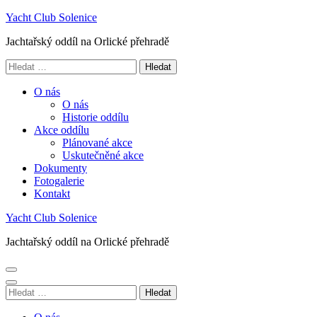
Přeskočit
Yacht Club Solenice
na
Jachtařský oddíl na Orlické přehradě
obsah
(stiskněte
Vyhledávání
Enter)
O nás
O nás
Historie oddílu
Akce oddílu
Plánované akce
Uskutečněné akce
Dokumenty
Fotogalerie
Kontakt
Yacht Club Solenice
Jachtařský oddíl na Orlické přehradě
Vyhledávání