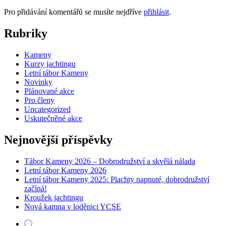
Pro přidávání komentářů se musíte nejdříve
přihlásit
.
Rubriky
Kameny
Kurzy jachtingu
Letní tábor Kameny
Novinky
Plánované akce
Pro členy
Uncategorized
Uskutečněné akce
Nejnovější příspěvky
Tábor Kameny 2026 – Dobrodružství a skvělá nálada
Letní tábor Kameny 2026
Letní tábor Kameny 2025: Plachty napnuté, dobrodružství
začíná!
Kroužek jachtingu
Nová kamna v loděnici YCSE