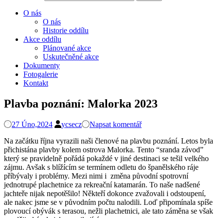
O nás
O nás
Historie oddílu
Akce oddílu
Plánované akce
Uskutečněné akce
Dokumenty
Fotogalerie
Kontakt
Plavba poznání: Malorka 2023
27 Úno,2024
ycsecz
Napsat komentář
Na začátku října vyrazili naši členové na plavbu poznání. Letos byla
přichistána plavby kolem ostrova Malorka. Tento “sranda závod”
který se pravidelně pořádá pokaždé v jiné destinaci se tešil velkého
zájmu. Avšak s blížícím se termínem odletu do španělského ráje
příbývaly i problémy. Mezi nimi i změna původní spotrovní
jednotrupé plachetnice za rekreační katamarán. To naše nadšené
jachteře nijak nepotěšilo! Někteří dokonce zvažovali i odstoupení,
ale nakec jsme se v původním počtu nalodili. Loď připomínala spíše
plovoucí obývák s terasou, nežli plachetnici, ale tato záměna se však