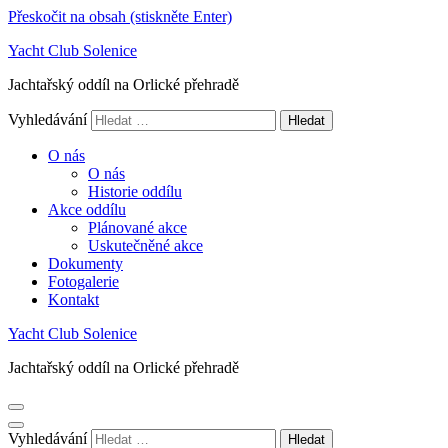
Přeskočit na obsah (stiskněte Enter)
Yacht Club Solenice
Jachtařský oddíl na Orlické přehradě
Vyhledávání
O nás
O nás
Historie oddílu
Akce oddílu
Plánované akce
Uskutečněné akce
Dokumenty
Fotogalerie
Kontakt
Yacht Club Solenice
Jachtařský oddíl na Orlické přehradě
Vyhledávání