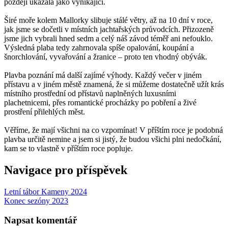
později ukázala jako vynikající.
Širé moře kolem Mallorky slibuje stálé větry, až na 10 dní v roce,
jak jsme se dočetli v místních jachtařských průvodcích. Přizozeně
jsme jich vybrali hned sedm a celý náš závod téměř ani nefouklo.
Výsledná plaba tedy zahrnovala spíše opalování, koupání a
šnorchlování, vyvařování a žranice – proto ten vhodný obývák.
Plavba poznání má další zajímé výhody. Každý večer v jiném
přístavu a v jiném městě znamená, že si můžeme dostatečně užít krás
místního prostřední od přístavů naplněných luxusními
plachetnicemi, přes romantické procházky po pobření a živé
prostření přilehlých měst.
Věříme, že mají všichni na co vzpomínat! V příštím roce je podobná
plavba určitě nemine a jsem si jistý, že budou všichi plni nedočkání,
kam se to vlastně v příštím roce popluje.
Navigace pro příspěvek
Letní tábor Kameny 2024
Konec sezóny 2023
Napsat komentář